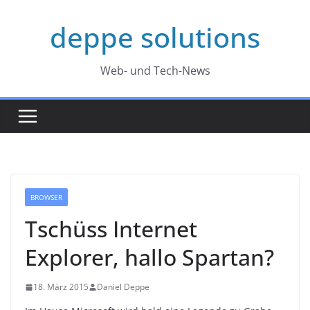
Zum
deppe solutions
Inhalt
springen
Web- und Tech-News
BROWSER
Tschüss Internet
Explorer, hallo Spartan?
18. März 2015
Daniel Deppe