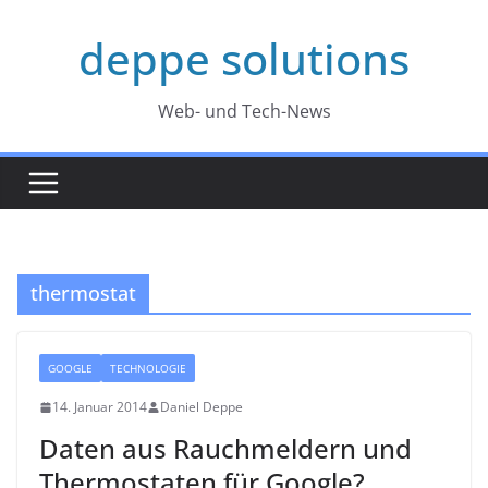
Zum
deppe solutions
Inhalt
springen
Web- und Tech-News
thermostat
GOOGLE
TECHNOLOGIE
14. Januar 2014
Daniel Deppe
Daten aus Rauchmeldern und
Thermostaten für Google?