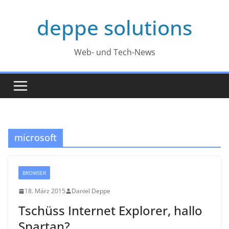
Zum
deppe solutions
Inhalt
springen
Web- und Tech-News
microsoft
BROWSER
18. März 2015
Daniel Deppe
Tschüss Internet Explorer, hallo
Spartan?