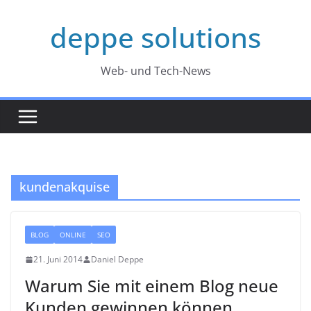
Zum
deppe solutions
Inhalt
springen
Web- und Tech-News
kundenakquise
BLOG
ONLINE
SEO
21. Juni 2014
Daniel Deppe
Warum Sie mit einem Blog neue
Kunden gewinnen können