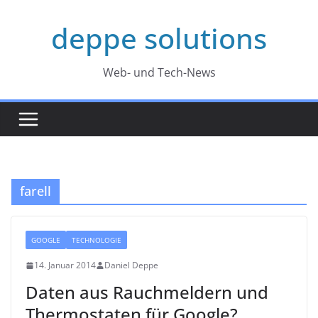
Zum
deppe solutions
Inhalt
springen
Web- und Tech-News
farell
GOOGLE
TECHNOLOGIE
14. Januar 2014
Daniel Deppe
Daten aus Rauchmeldern und
Thermostaten für Google?